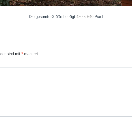
Die gesamte Größe beträgt
480 × 640
Pixel
lder sind mit
*
markiert