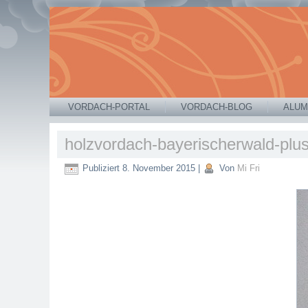
VORDACH-PORTAL
VORDACH-BLOG
ALUM
holzvordach-bayerischerwald-plu
Publiziert
8. November 2015
|
Von
Mi Fri