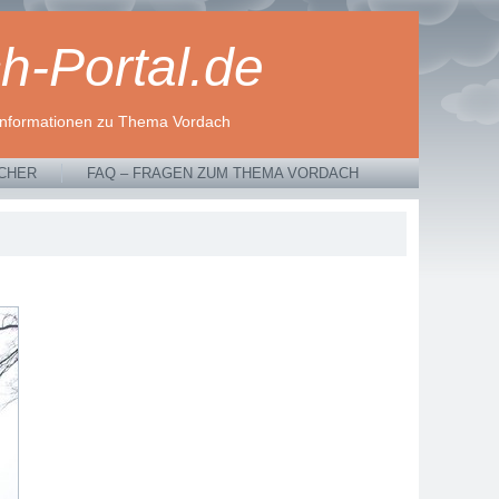
h-Portal.de
Informationen zu Thema Vordach
CHER
FAQ – FRAGEN ZUM THEMA VORDACH